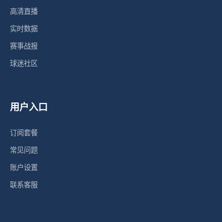
高清直播
实时数据
赛事战报
球迷社区
用户入口
订阅套餐
常见问题
账户设置
联系客服