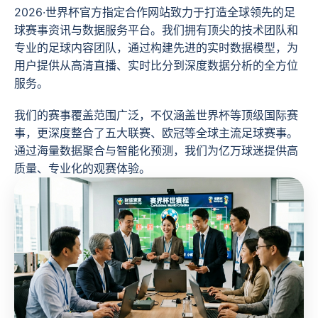
2026·世界杯官方指定合作网站致力于打造全球领先的足
球赛事资讯与数据服务平台。我们拥有顶尖的技术团队和
专业的足球内容团队，通过构建先进的实时数据模型，为
用户提供从高清直播、实时比分到深度数据分析的全方位
服务。
我们的赛事覆盖范围广泛，不仅涵盖世界杯等顶级国际赛
事，更深度整合了五大联赛、欧冠等全球主流足球赛事。
通过海量数据聚合与智能化预测，我们为亿万球迷提供高
质量、专业化的观赛体验。