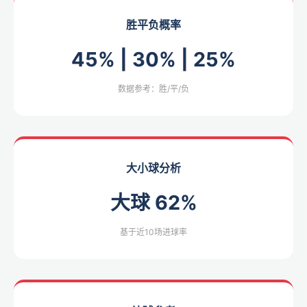
胜平负概率
45% | 30% | 25%
数据参考：胜/平/负
大小球分析
大球 62%
基于近10场进球率