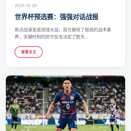
2025-12-20
世界杯预选赛：强强对话战报
焦点战演变成进球大战，双方展现了极高的战术素
养，关键时刻的防守反击决定了胜负...
查看全文