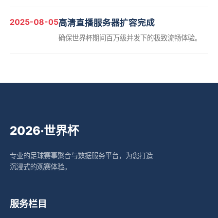
2025-08-05
高清直播服务器扩容完成
确保世界杯期间百万级并发下的极致流畅体验。
2026·世界杯
专业的足球赛事聚合与数据服务平台，为您打造
沉浸式的观赛体验。
服务栏目