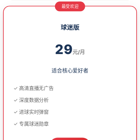
最受欢迎
球迷版
29
元/月
适合核心爱好者
✓ 高清直播无广告
✓ 深度数据分析
✓ 进球实时弹窗
✓ 专属球迷勋章