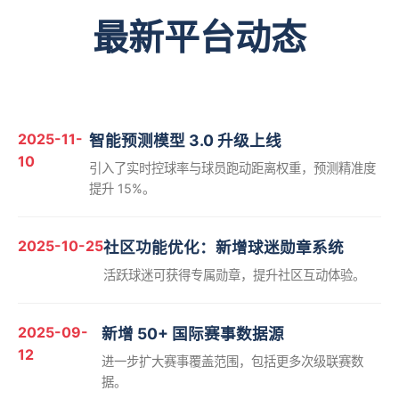
最新平台动态
2025-11-
智能预测模型 3.0 升级上线
10
引入了实时控球率与球员跑动距离权重，预测精准度
提升 15%。
2025-10-25
社区功能优化：新增球迷勋章系统
活跃球迷可获得专属勋章，提升社区互动体验。
2025-09-
新增 50+ 国际赛事数据源
12
进一步扩大赛事覆盖范围，包括更多次级联赛数
据。