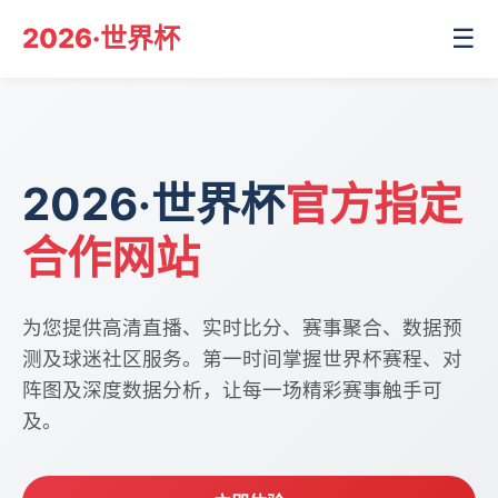
2026·世界杯
☰
2026·世界杯
官方指定
合作网站
为您提供高清直播、实时比分、赛事聚合、数据预
测及球迷社区服务。第一时间掌握世界杯赛程、对
阵图及深度数据分析，让每一场精彩赛事触手可
及。