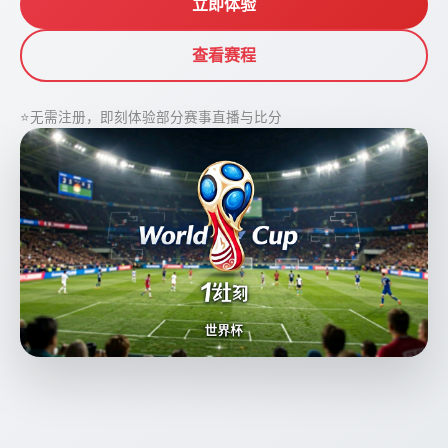
立即体验
查看赛程
⭐
无需注册，即刻体验部分赛事直播与比分