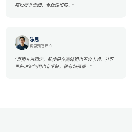
颗粒度非常细，专业性很强。”
陈思
资深观赛用户
“直播非常稳定，即使是在高峰期也不会卡顿，社区
里的讨论氛围也非常好，很有归属感。”